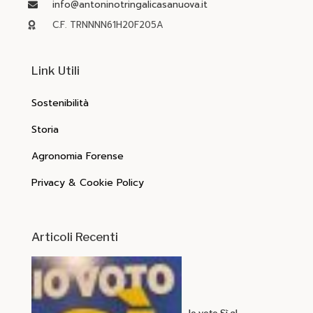
info@antoninotringalicasanuova.it
C.F. TRNNNN61H20F205A
Link Utili
Sostenibilità
Storia
Agronomia Forense
Privacy & Cookie Policy
Articoli Recenti
Io voto Sì al