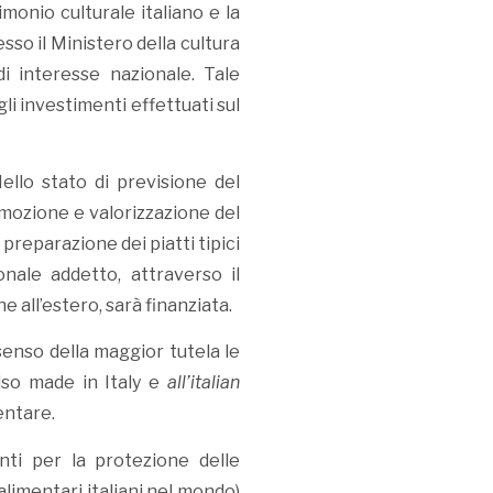
monio culturale italiano e la
so il Ministero della cultura
 di interesse nazionale. Tale
i investimenti effettuati sul
Nello stato di previsione del
romozione e valorizzazione del
 preparazione dei piatti tipici
onale addetto, attraverso il
e all’estero, sarà finanziata.
senso della maggior tutela le
lso made in Italy e
all’italian
entare.
enti per la protezione delle
alimentari italiani nel mondo)