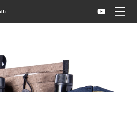
tti
ela