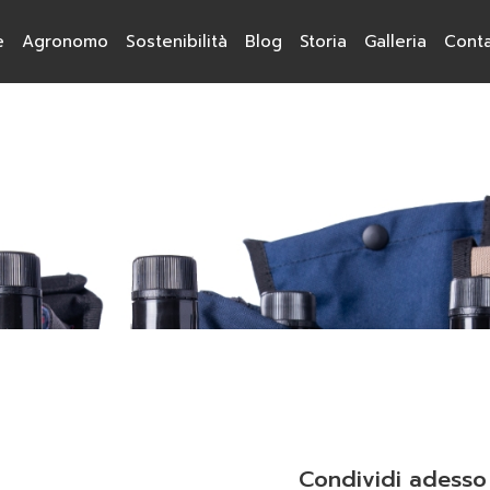
e
Agronomo
Sostenibilità
Blog
Storia
Galleria
Conta
gore la nuova Legge di tut
Condividi adesso