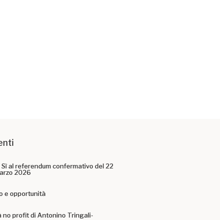
enti
o Sì al referendum confermativo del 22
arzo 2026
o e opportunità
à no profit di Antonino Tringali-