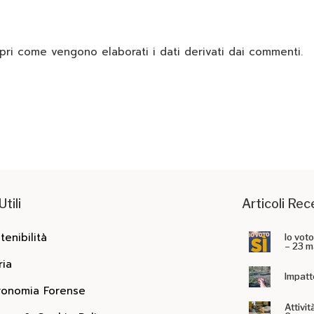
pri come vengono elaborati i dati derivati dai commenti
.
Utili
Articoli Rec
tenibilità
Io vot
– 23 m
ria
Impatt
onomia Forense
Attivit