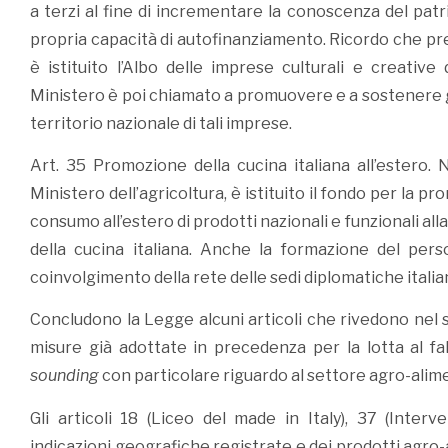
a terzi al fine di incrementare la conoscenza del patri
propria capacità di autofinanziamento. Ricordo che pres
è istituito l’Albo delle imprese culturali e creative
Ministero è poi chiamato a promuovere e a sostenere gl
territorio nazionale di tali imprese.
Art. 35 Promozione della cucina italiana all’estero. 
Ministero dell’agricoltura, è istituito il fondo per la p
consumo all’estero di prodotti nazionali e funzionali alla
della cucina italiana. Anche la formazione del pers
coinvolgimento della rete delle sedi diplomatiche italian
Concludono la Legge alcuni articoli che rivedono nel 
misure già adottate in precedenza per la lotta al fa
sounding
con particolare riguardo al settore agro-alim
Gli articoli 18 (Liceo del made in Italy), 37 (Interv
indicazioni geografiche registrate e dei prodotti agro-